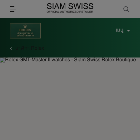
Close search X
เมนู
นาฬิกา Rolex