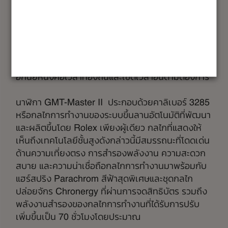
Master II มาพร้อมกับเข็มแสดงชั่วโมง นาที และวินาที
แบบดั้งเดิม ที่ปลายเข็มแสดงเวลา 24 ชั่วโมงและมี
ดีไซน์เป็นรูปสามเหลี่ยม และยังมีขอบตัวเรือนหมุนได้
สองทิศทางที่มากับขอบหน้าปัด Cerachrom พร้อมขั้น
บอกเวลา 24 ชั่วโมง จึงสามารถแสดงเวลาได้สองเขต
เวลาพร้อมกัน ได้แก่ เวลาท้องถิ่นและเวลาอ้างอิง หรือ
อีกนัยหนึ่งคือเวลาท้องถิ่นและเขตเวลาอื่นตามต้องการ
นาฬิกา GMT-Master II ประกอบด้วยคาลิเบอร์ 3285
หรือกลไกการทำงานของระบบขึ้นลานอัตโนมัติที่พัฒนา
และผลิตขึ้นโดย Rolex เพียงผู้เดียว กลไกที่แสดงให้
เห็นถึงเทคโนโลยีชั้นสูงดังกล่าวนี้มีสมรรถนะที่โดดเด่น
ด้านความเที่ยงตรง การสำรองพลังงาน ความสะดวก
สบาย และความน่าเชื่อถือกลไกการทำงานมาพร้อมกับ
แฮร์สปริง Parachrom สีฟ้าสุดพิเศษและชุดกลไก
ปล่อยจักร Chronergy ที่ผ่านการจดสิทธิบัตร รวมถึง
พลังงานสำรองของกลไกการทำงานที่ได้รับการปรับ
เพิ่มขึ้นเป็น 70 ชั่วโมงโดยประมาณ